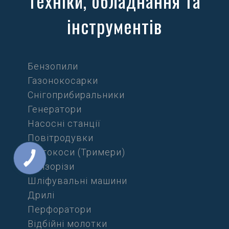
техніки, обладнання та
інструментів
Бензопили
Газонокосарки
Снігоприбиральники
Генератори
Насосні станції
Повітродувки
Мотокоси (Тримери)
Бензорізи
Шліфувальні машини
Дрилі
Перфоратори
Відбійні молотки